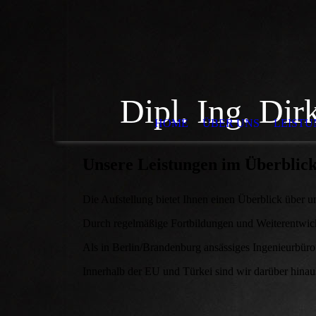
Dipl. Ing. Di
HOME
ÜBER UNS
LEISTU
Unsere Leistungen im Überblic
Die Aufstellung bietet Ihnen einen Überblick über un
Durch regelmäßige Fortbildungen und Weiterentwickl
Als in Berlin/Brandenburg ansässiges Ingenieurbüro
Innerhalb der EU und Türkei sind wir darüber hina