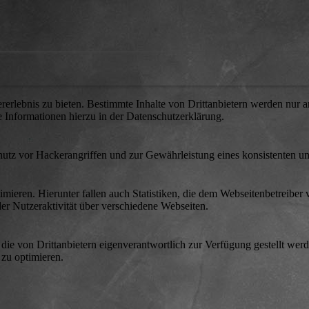
lebnis zu bieten. Bestimmte Inhalte von Drittanbietern werden nur ang
e Informationen hierzu in der Datenschutzerklärung.
utz vor Hackerangriffen und zur Gewährleistung eines konsistenten un
ieren. Hierunter fallen auch Statistiken, die dem Webseitenbetreiber v
r Nutzeraktivität über verschiedene Webseiten.
 die von Drittanbietern eigenverantwortlich zur Verfügung gestellt wer
 zu optimieren.