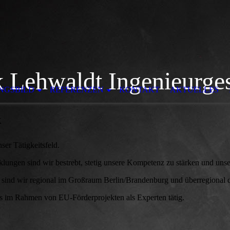
rk Lehwaldt Ingenieurge
NGSBILD
REFERENZEN
KONTAKT
AKTUELLES
k
ser Tätigkeitsfeld.
ungen sind wir bestrebt, stetig unsere Kompetenz zu stärken und unse
 sind wir regional im Großraum Berlin/Brandenburg und überregional d
us im Rahmen von EU-Förderprojekten als Experten tätig.