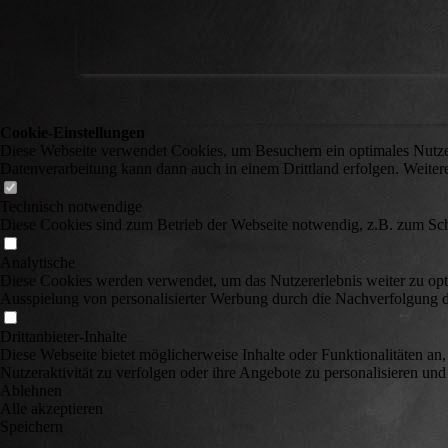
Cookie-Einstellungen
Diese Webseite verwendet Cookies, um Besuchern ein optimales Nutzerer
Datenverarbeitung kann dann auch in einem Drittland erfolgen. Weiter
Technisch notwendige
Diese Cookies sind zum Betrieb der Webseite notwendig, z.B. zum Sch
Analytische
Diese Cookies werden verwendet, um das Nutzererlebnis weiter zu optim
Ausspielung von personalisierter Werbung durch die Nachverfolgung de
Drittanbieter-Inhalte
Diese Webseite bietet möglicherweise Inhalte oder Funktionalitäten an,
Nutzeraktivität zu verfolgen oder ihre Angebote zu personalisieren und
Ablehnen
Alle akzeptieren
Speichern