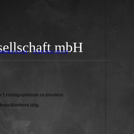
sellschaft mbH
IMPRESSUM
DATENSCHUTZ
r Leistungsspektrum zu erweitern.
eutschlandweit tätig.