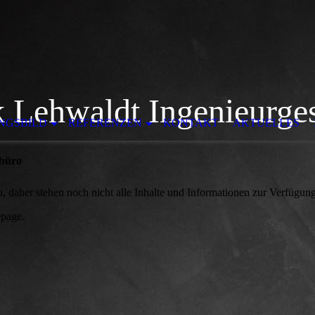
rk Lehwaldt Ingenieurge
NGSBILD
REFERENZEN
KONTAKT
AKTUELLES
rbüro
u,
d
aher stehen noch nicht alle Inhalte und Informationen zur Verfügung
epage.