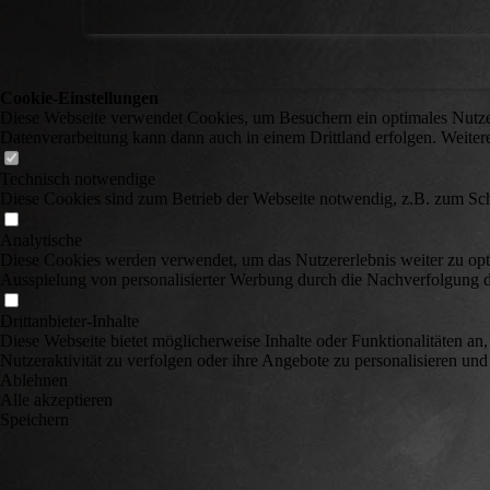
Cookie-Einstellungen
Diese Webseite verwendet Cookies, um Besuchern ein optimales Nutzerer
Datenverarbeitung kann dann auch in einem Drittland erfolgen. Weiter
Technisch notwendige
Diese Cookies sind zum Betrieb der Webseite notwendig, z.B. zum Sch
Analytische
Diese Cookies werden verwendet, um das Nutzererlebnis weiter zu optim
Ausspielung von personalisierter Werbung durch die Nachverfolgung de
Drittanbieter-Inhalte
Diese Webseite bietet möglicherweise Inhalte oder Funktionalitäten an,
Nutzeraktivität zu verfolgen oder ihre Angebote zu personalisieren und
Ablehnen
Alle akzeptieren
Speichern