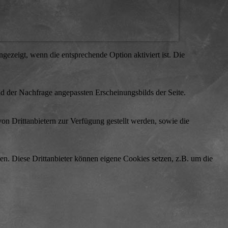
ezeigt, wenn die entsprechende Option aktiviert ist. Die
d der Nachfrage angepassten Erscheinungsbilds der Seite.
on Drittanbietern zur Verfügung gestellt werden, sowie die
den. Diese Drittanbieter können eigene Cookies setzen, z.B. um die