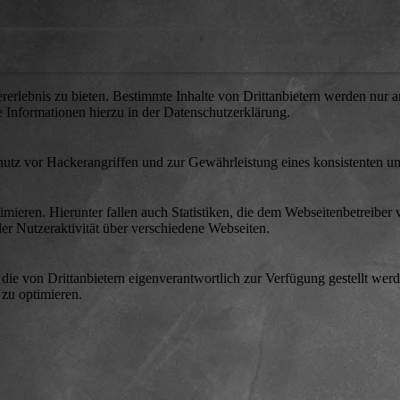
lebnis zu bieten. Bestimmte Inhalte von Drittanbietern werden nur ang
e Informationen hierzu in der Datenschutzerklärung.
utz vor Hackerangriffen und zur Gewährleistung eines konsistenten un
ieren. Hierunter fallen auch Statistiken, die dem Webseitenbetreiber v
r Nutzeraktivität über verschiedene Webseiten.
 die von Drittanbietern eigenverantwortlich zur Verfügung gestellt wer
 zu optimieren.