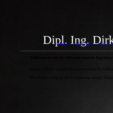
Dipl. Ing. Di
HOME
ÜBER UNS
LEISTU
Willkommen auf der Webseite unseres Ingenieu
Unsere Website befindet sich derzeit noch im Aufba
Wir arbeiten stetig an der Erweiterung unserer Hom